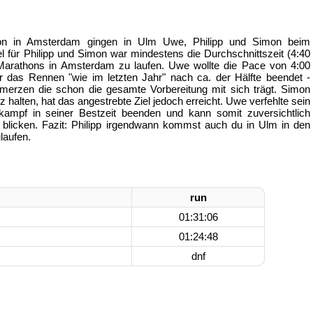
hon in Amsterdam gingen in Ulm Uwe, Philipp und Simon beim
l für Philipp und Simon war mindestens die Durchschnittszeit (4:40
 Marathons in Amsterdam zu laufen. Uwe wollte die Pace von 4:00
r das Rennen "wie im letzten Jahr" nach ca. der Hälfte beendet -
merzen die schon die gesamte Vorbereitung mit sich trägt. Simon
halten, hat das angestrebte Ziel jedoch erreicht. Uwe verfehlte sein
kampf in seiner Bestzeit beenden und kann somit zuversichtlich
blicken. Fazit: Philipp irgendwann kommst auch du in Ulm in den
laufen.
run
01:31:06
01:24:48
dnf