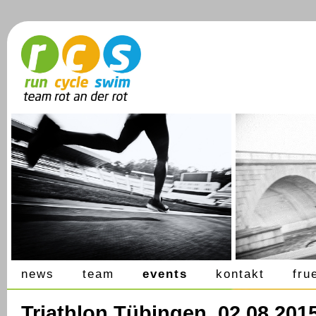
news
team
events
kontakt
fru
Triathlon Tübingen, 02.08.201