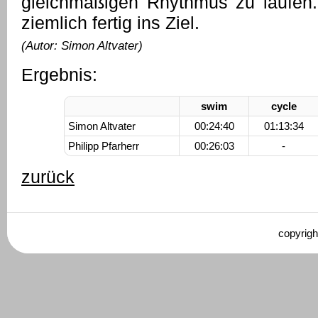
gleichmäßigen Rhythmus zu laufe
ziemlich fertig ins Ziel.
(Autor: Simon Altvater)
Ergebnis:
swim
cycle
Simon Altvater
00:24:40
01:13:34
Philipp Pfarherr
00:26:03
-
zurück
copyrigh