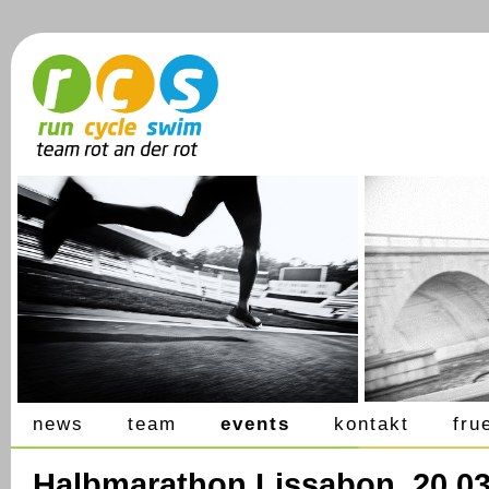
news
team
events
kontakt
fru
Halbmarathon Lissabon, 20.03