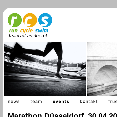
news
team
events
kontakt
fru
Marathon Düsseldorf, 30.04.2