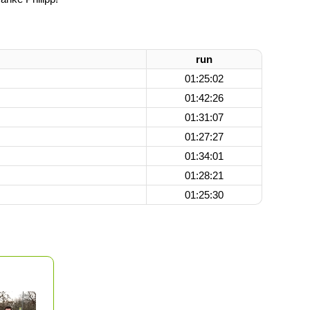
run
01:25:02
01:42:26
01:31:07
01:27:27
01:34:01
01:28:21
01:25:30