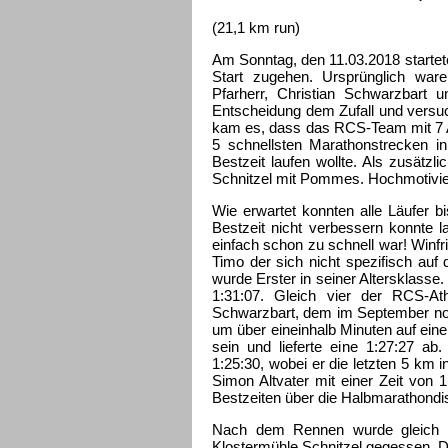
(21,1 km run)
Am Sonntag, den 11.03.2018 start
Start zugehen. Ursprünglich ware
Pfarherr, Christian Schwarzbart 
Entscheidung dem Zufall und versu
kam es, dass das RCS-Team mit 7 A
5 schnellsten Marathonstrecken in
Bestzeit laufen wollte. Als zusätzl
Schnitzel mit Pommes. Hochmotivier
Wie erwartet konnten alle Läufer b
Bestzeit nicht verbessern konnte
einfach schon zu schnell war! Winfri
Timo der sich nicht spezifisch auf 
wurde Erster in seiner Altersklasse. 
1:31:07. Gleich vier der RCS-At
Schwarzbart, dem im September noch
um über eineinhalb Minuten auf eine
sein und lieferte eine 1:27:27 a
1:25:30, wobei er die letzten 5 km 
Simon Altvater mit einer Zeit von 
Bestzeiten über die Halbmarathondi
Nach dem Rennen wurde gleich d
Klostermühle Schnitzel gegessen. D