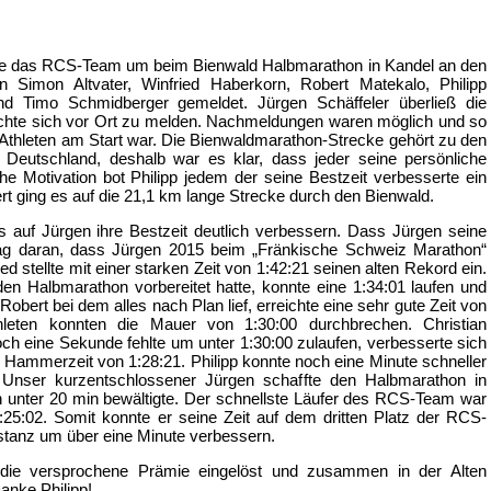
ete das RCS-Team um beim Bienwald Halbmarathon in Kandel an den
n Simon Altvater, Winfried Haberkorn, Robert Matekalo, Philipp
und Timo Schmidberger gemeldet. Jürgen Schäffeler überließ die
chte sich vor Ort zu melden. Nachmeldungen waren möglich und so
thleten am Start war. Die Bienwaldmarathon-Strecke gehört zu den
 Deutschland, deshalb war es klar, dass jeder seine persönliche
iche Motivation bot Philipp jedem der seine Bestzeit verbesserte ein
t ging es auf die 21,1 km lange Strecke durch den Bienwald.
is auf Jürgen ihre Bestzeit deutlich verbessern. Dass Jürgen seine
 lag daran, dass Jürgen 2015 beim „Fränkische Schweiz Marathon“
ed stellte mit einer starken Zeit von 1:42:21 seinen alten Rekord ein.
den Halbmarathon vorbereitet hatte, konnte eine 1:34:01 laufen und
Robert bei dem alles nach Plan lief, erreichte eine sehr gute Zeit von
hleten konnten die Mauer von 1:30:00 durchbrechen. Christian
 eine Sekunde fehlte um unter 1:30:00 zulaufen, verbesserte sich
 Hammerzeit von 1:28:21. Philipp konnte noch eine Minute schneller
b. Unser kurzentschlossener Jürgen schaffte den Halbmarathon in
in unter 20 min bewältigte. Der schnellste Läufer des RCS-Team war
1:25:02. Somit konnte er seine Zeit auf dem dritten Platz der RCS-
stanz um über eine Minute verbessern.
ie versprochene Prämie eingelöst und zusammen in der Alten
anke Philipp!