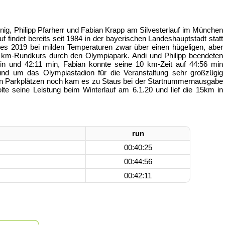
ig, Philipp Pfarherr und Fabian Krapp am Silvesterlauf im München
auf findet bereits seit 1984 in der bayerischen Landeshauptstadt statt
res 2019 bei milden Temperaturen zwar über einen hügeligen, aber
0 km-Rundkurs durch den Olympiapark. Andi und Philipp beendeten
 min und 42:11 min, Fabian konnte seine 10 km-Zeit auf 44:56 min
rund um das Olympiastadion für die Veranstaltung sehr großzügig
an Parkplätzen noch kam es zu Staus bei der Startnummernausgabe
te seine Leistung beim Winterlauf am 6.1.20 und lief die 15km in
run
00:40:25
00:44:56
00:42:11