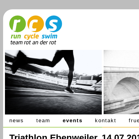
news
team
events
kontakt
fru
Triathlon Ebenweiler, 14.07.20