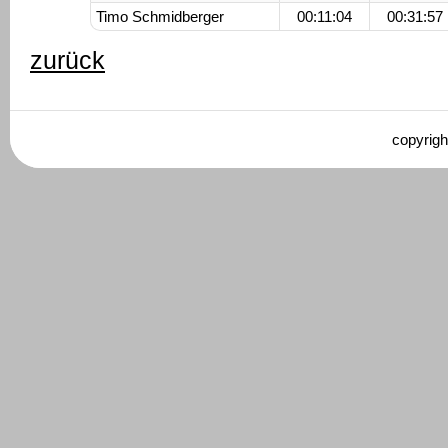
Timo Schmidberger
00:11:04
00:31:57
zurück
copyrigh