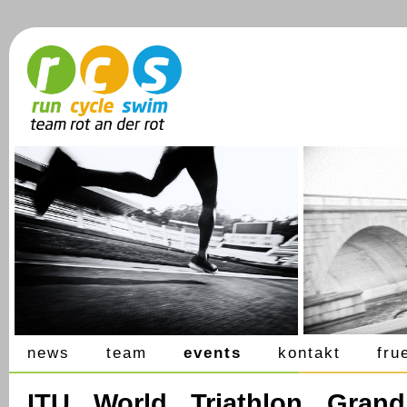
news
team
events
kontakt
fru
ITU World Triathlon Grand