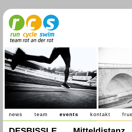
news
team
events
kontakt
fru
DESBISSLE Mitteldistanz