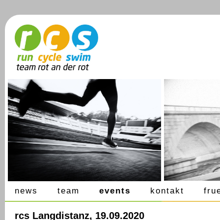
news
team
events
kontakt
fru
rcs Langdistanz, 19.09.2020