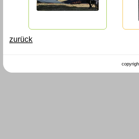
zurück
copyrigh