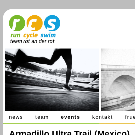
news
team
events
kontakt
fru
Armadillo Ultra Trail (Mexico),