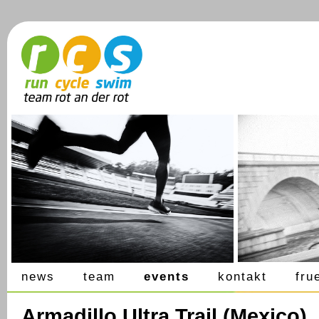
news
team
events
kontakt
fru
Armadillo Ultra Trail (Mexico),