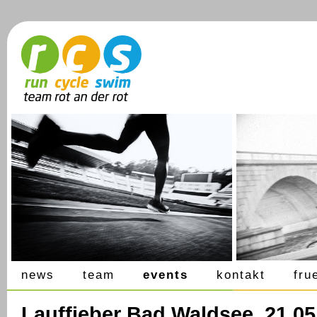
news
team
events
kontakt
fru
Lauffieber Bad Waldsee, 21.05