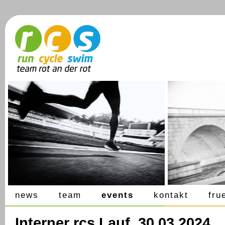
news
team
events
kontakt
fru
Interner rcs Lauf, 30.03.2024