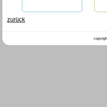
zurück
copyrigh