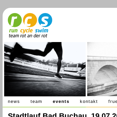
news
team
events
kontakt
fru
Stadtlauf Bad Buchau, 19.07.