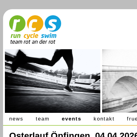
news
team
events
kontakt
fru
Osterlauf Öpfingen, 04.04.202